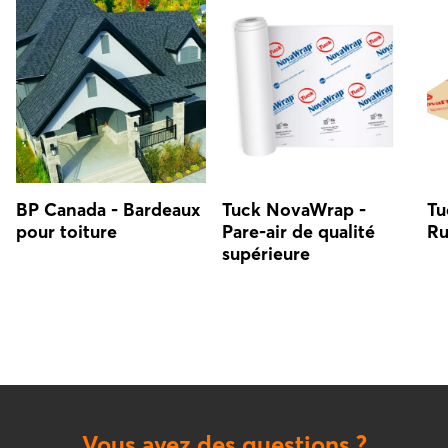
BP Canada - Bardeaux
Tuck NovaWrap -
Tu
pour toiture
Pare-air de qualité
Ru
supérieure
Vous avez des questions ?