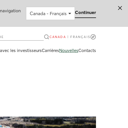
 navigation
Continuer
e
CANADA
|
FRANÇAIS
avec les investisseurs
Carrières
Nouvelles
Contacts