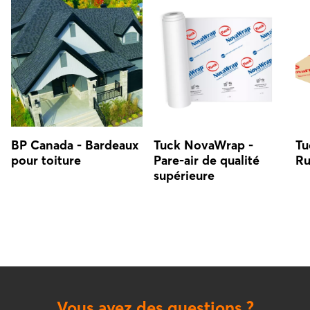
BP Canada - Bardeaux
Tuck NovaWrap -
Tu
pour toiture
Pare-air de qualité
Ru
supérieure
Vous avez des questions ?