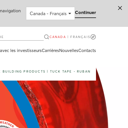
 navigation
Continuer
e
CANADA
|
FRANÇAIS
avec les investisseurs
Carrières
Nouvelles
Contacts
K BUILDING PRODUCTS
|
TUCK TAPE - RUBAN