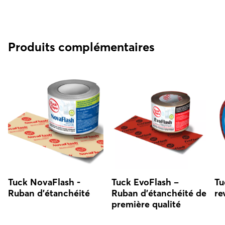
Produits complémentaires
Tuck NovaFlash -
Tuck EvoFlash –
Tu
Ruban d'étanchéité
Ruban d’étanchéité de
re
première qualité